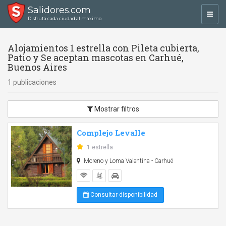
Salidores.com
Toggl
Disfrutá cada ciudad al máximo
navig
Alojamientos 1 estrella con Pileta cubierta,
Patio y Se aceptan mascotas en Carhué,
Buenos Aires
1 publicaciones
Mostrar filtros
Complejo Levalle
1 estrella
Moreno y Loma Valentina - Carhué
Consultar disponibilidad