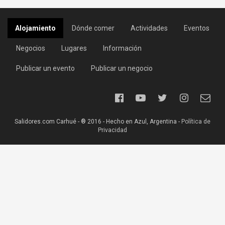
Alojamiento
Dónde comer
Actividades
Eventos
Negocios
Lugares
Información
Publicar un evento
Publicar un negocio
Salidores.com Carhué - ® 2016 - Hecho en Azul, Argentina -
Política de
Privacidad