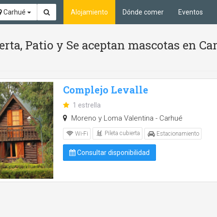
Carhué
Alojamiento
Dónde comer
Eventos
ierta, Patio y Se aceptan mascotas en C
Complejo Levalle
1 estrella
Moreno y Loma Valentina - Carhué
Pileta cubierta
Wi-Fi
Estacionamiento
Consultar disponibilidad