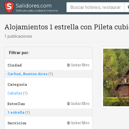
Salidores.com
Disfrutá cada ciudad al máximo
Alojamientos 1 estrella con Pileta cub
1 publicaciones
Filtrar por:
Ciudad
Quitar filtro
Carhué, Buenos Aires
(1)
Categoría
Cabañas
(1)
Estrellas
Quitar filtro
1 estrella
(1)
Servicios
Quitar filtro