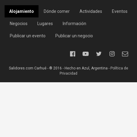
Alojamiento
Dónde comer
Actividades
Eventos
Negocios
Lugares
Información
Publicar un evento
Publicar un negocio
Salidores.com Carhué - ® 2016 - Hecho en Azul, Argentina -
Política de
Privacidad