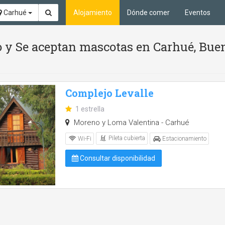
Carhué
Alojamiento
Dónde comer
Eventos
io y Se aceptan mascotas en Carhué, Bue
Complejo Levalle
1 estrella
Moreno y Loma Valentina - Carhué
Pileta cubierta
Wi-Fi
Estacionamiento
Consultar disponibilidad