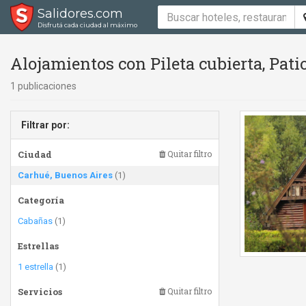
Salidores.com
Disfrutá cada ciudad al máximo
Alojamientos con Pileta cubierta, Pat
1 publicaciones
Filtrar por:
Ciudad
Quitar filtro
Carhué, Buenos Aires
(1)
Categoría
Cabañas
(1)
Estrellas
1 estrella
(1)
Servicios
Quitar filtro