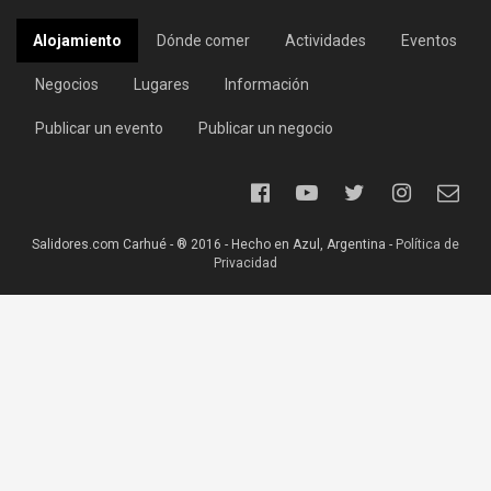
Alojamiento
Dónde comer
Actividades
Eventos
Negocios
Lugares
Información
Publicar un evento
Publicar un negocio
Salidores.com Carhué - ® 2016 - Hecho en Azul, Argentina -
Política de
Privacidad