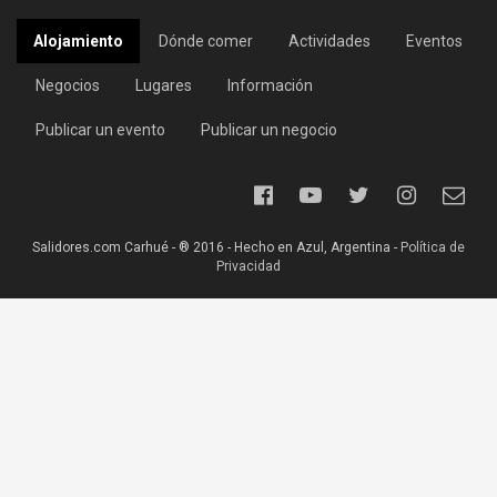
Alojamiento
Dónde comer
Actividades
Eventos
Negocios
Lugares
Información
Publicar un evento
Publicar un negocio
Salidores.com Carhué - ® 2016 - Hecho en Azul, Argentina -
Política de
Privacidad