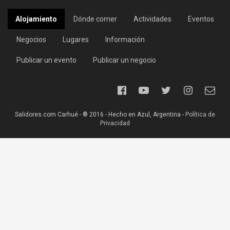
Alojamiento
Dónde comer
Actividades
Eventos
Negocios
Lugares
Información
Publicar un evento
Publicar un negocio
Salidores.com Carhué - ® 2016 - Hecho en Azul, Argentina -
Política de
Privacidad