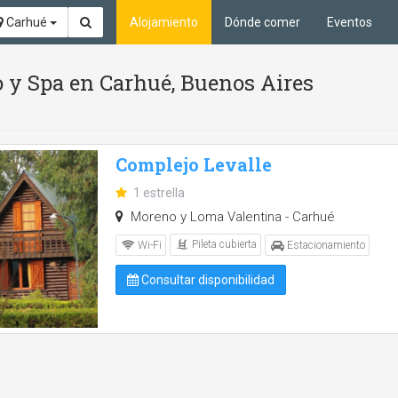
Carhué
Alojamiento
Dónde comer
Eventos
o y Spa en Carhué, Buenos Aires
Complejo Levalle
1 estrella
Moreno y Loma Valentina - Carhué
Pileta cubierta
Wi-Fi
Estacionamiento
Consultar disponibilidad