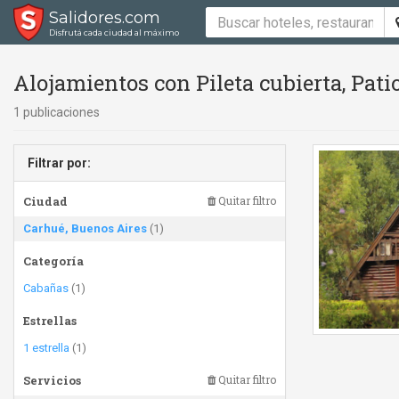
Salidores.com
Disfrutá cada ciudad al máximo
Alojamientos con Pileta cubierta, Pati
1 publicaciones
Filtrar por:
Ciudad
Quitar filtro
Carhué, Buenos Aires
(1)
Categoría
Cabañas
(1)
Estrellas
1 estrella
(1)
Servicios
Quitar filtro