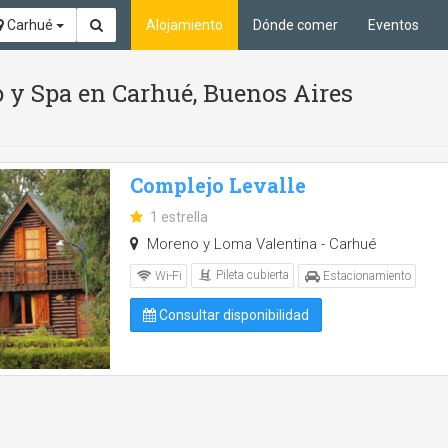
Carhué
Alojamiento
Dónde comer
Eventos
o y Spa en Carhué, Buenos Aires
Complejo Levalle
1 estrella
Moreno y Loma Valentina - Carhué
Pileta cubierta
Wi-Fi
Estacionamiento
Consultar disponibilidad