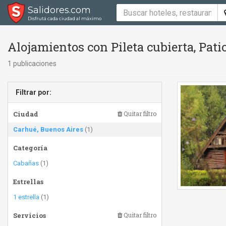
Salidores.com
Disfrutá cada ciudad al máximo
Alojamientos con Pileta cubierta, Pati
1 publicaciones
Filtrar por:
Ciudad
Quitar filtro
Carhué, Buenos Aires
(1)
Categoría
Cabañas
(1)
Estrellas
1 estrella
(1)
Servicios
Quitar filtro