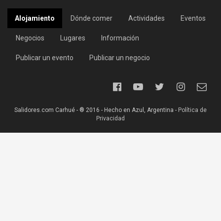
Alojamiento
Dónde comer
Actividades
Eventos
Negocios
Lugares
Información
Publicar un evento
Publicar un negocio
Salidores.com Carhué - ® 2016 - Hecho en Azul, Argentina -
Política de
Privacidad