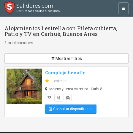
Salidores.com
Toggl
Disfrutá cada ciudad al máximo
navig
Alojamientos 1 estrella con Pileta cubierta,
Patio y TV en Carhué, Buenos Aires
1 publicaciones
Mostrar filtros
Complejo Levalle
1 estrella
Moreno y Loma Valentina - Carhué
Consultar disponibilidad