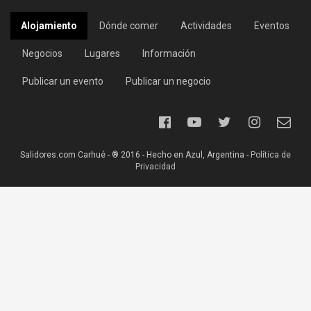
Alojamiento
Dónde comer
Actividades
Eventos
Negocios
Lugares
Información
Publicar un evento
Publicar un negocio
Salidores.com Carhué - ® 2016 - Hecho en Azul, Argentina -
Política de
Privacidad