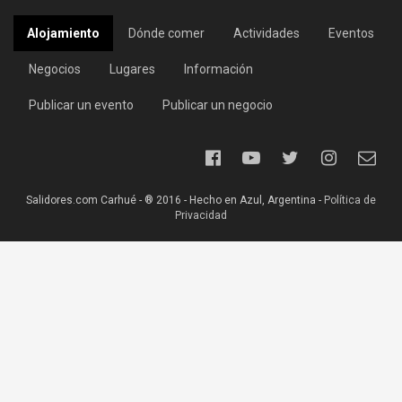
Alojamiento
Dónde comer
Actividades
Eventos
Negocios
Lugares
Información
Publicar un evento
Publicar un negocio
Salidores.com Carhué - ® 2016 - Hecho en Azul, Argentina -
Política de
Privacidad