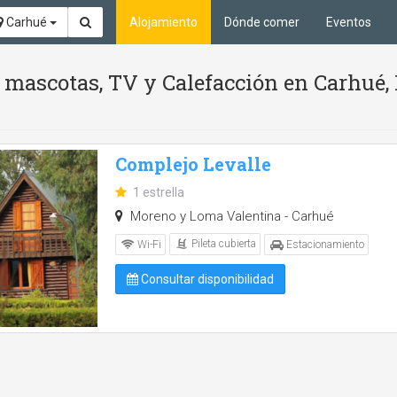
Carhué
Alojamiento
Dónde comer
Eventos
n mascotas, TV y Calefacción en Carhué,
Complejo Levalle
1 estrella
Moreno y Loma Valentina - Carhué
Pileta cubierta
Wi-Fi
Estacionamiento
Consultar disponibilidad