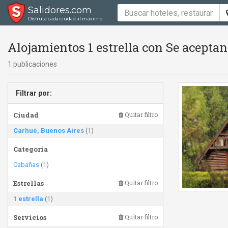
Salidores.com
Disfrutá cada ciudad al máximo
Alojamientos 1 estrella con Se acepta
1 publicaciones
Filtrar por:
Ciudad
Quitar filtro
Carhué, Buenos Aires
(1)
Categoría
Cabañas
(1)
Estrellas
Quitar filtro
1 estrella
(1)
Servicios
Quitar filtro