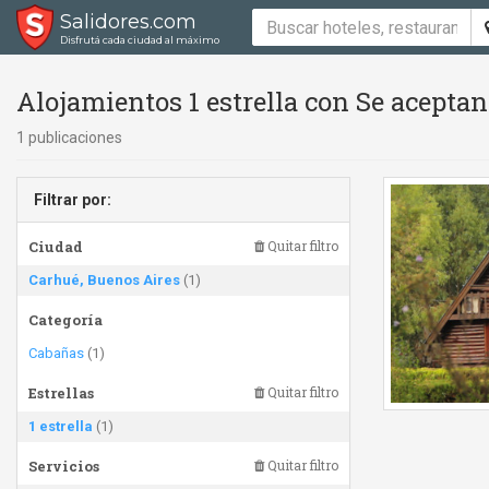
Salidores.com
Disfrutá cada ciudad al máximo
Alojamientos 1 estrella con Se acept
1 publicaciones
Filtrar por:
Ciudad
Quitar filtro
Carhué, Buenos Aires
(1)
Categoría
Cabañas
(1)
Estrellas
Quitar filtro
1 estrella
(1)
Servicios
Quitar filtro