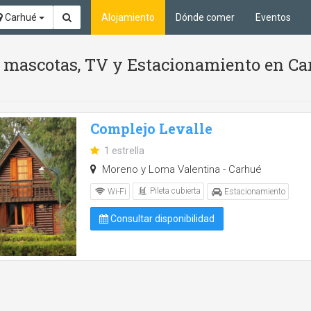
Carhué
Alojamiento
Dónde comer
Eventos
an mascotas, TV y Estacionamiento en Ca
Complejo Levalle
1 estrella
Moreno y Loma Valentina - Carhué
Pileta cubierta
Wi-Fi
Estacionamiento
Consultar disponibilidad