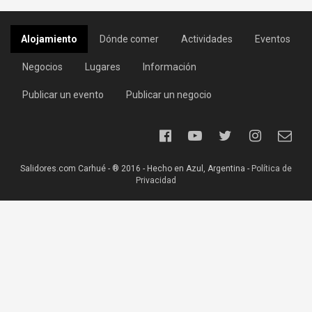
Alojamiento
Dónde comer
Actividades
Eventos
Negocios
Lugares
Información
Publicar un evento
Publicar un negocio
Salidores.com Carhué - ® 2016 - Hecho en Azul, Argentina -
Política de
Privacidad