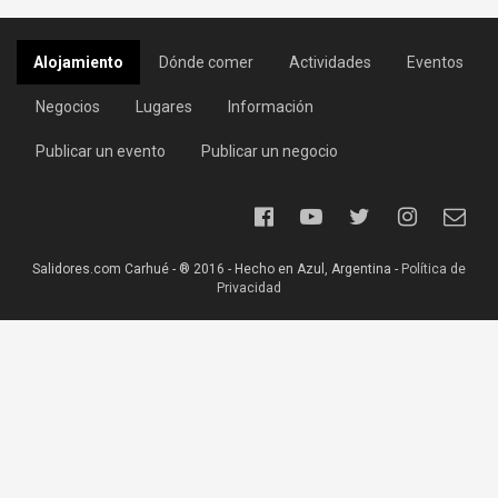
Alojamiento
Dónde comer
Actividades
Eventos
Negocios
Lugares
Información
Publicar un evento
Publicar un negocio
Salidores.com Carhué - ® 2016 - Hecho en Azul, Argentina -
Política de
Privacidad