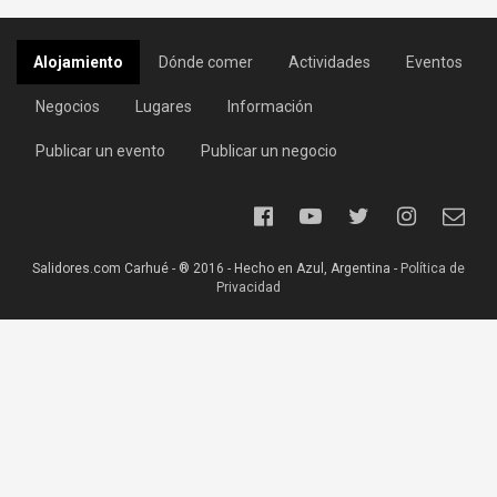
Alojamiento
Dónde comer
Actividades
Eventos
Negocios
Lugares
Información
Publicar un evento
Publicar un negocio
Salidores.com Carhué - ® 2016 - Hecho en Azul, Argentina -
Política de
Privacidad