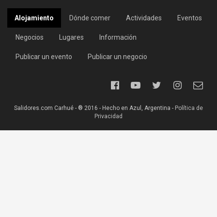
Alojamiento
Dónde comer
Actividades
Eventos
Negocios
Lugares
Información
Publicar un evento
Publicar un negocio
Salidores.com Carhué - ® 2016 - Hecho en Azul, Argentina -
Política de
Privacidad