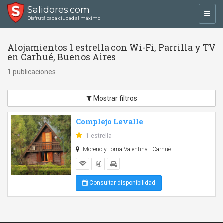
Salidores.com
Toggl
Disfrutá cada ciudad al máximo
navig
Alojamientos 1 estrella con Wi-Fi, Parrilla y TV
en Carhué, Buenos Aires
1 publicaciones
Mostrar filtros
Complejo Levalle
1 estrella
Moreno y Loma Valentina - Carhué
Consultar disponibilidad