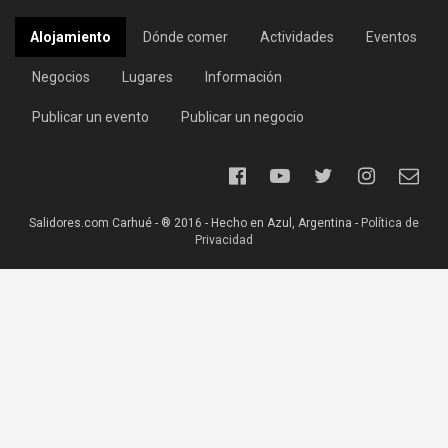
Alojamiento
Dónde comer
Actividades
Eventos
Negocios
Lugares
Información
Publicar un evento
Publicar un negocio
Salidores.com Carhué - ® 2016 - Hecho en Azul, Argentina -
Política de
Privacidad