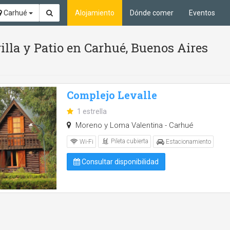
Carhué
Alojamiento
Dónde comer
Eventos
rilla y Patio en Carhué, Buenos Aires
Complejo Levalle
1 estrella
Moreno y Loma Valentina - Carhué
Pileta cubierta
Wi-Fi
Estacionamiento
Consultar disponibilidad