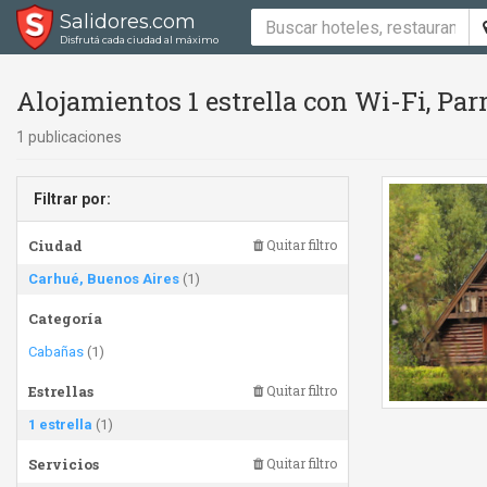
Salidores.com
Disfrutá cada ciudad al máximo
Alojamientos 1 estrella con Wi-Fi, Par
1 publicaciones
Filtrar por:
Ciudad
Quitar filtro
Carhué, Buenos Aires
(1)
Categoría
Cabañas
(1)
Estrellas
Quitar filtro
1 estrella
(1)
Servicios
Quitar filtro