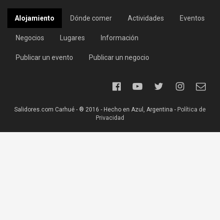
Alojamiento
Dónde comer
Actividades
Eventos
Negocios
Lugares
Información
Publicar un evento
Publicar un negocio
Salidores.com Carhué - ® 2016 - Hecho en Azul, Argentina -
Política de
Privacidad