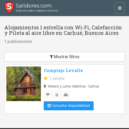
Salidores.com
Toggl
Disfrutá cada ciudad al máximo
navig
Alojamientos 1 estrella con Wi-Fi, Calefacción
y Pileta al aire libre en Carhué, Buenos Aires
1 publicaciones
Mostrar filtros
Complejo Levalle
1 estrella
Moreno y Loma Valentina - Carhué
Consultar disponibilidad