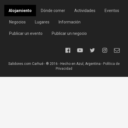
Alojamiento
Dónde comer
Actividades
Eventos
Negocios
Lugares
Información
Publicar un evento
Publicar un negocio
Salidores.com Carhué - ® 2016 - Hecho en Azul, Argentina -
Política de
Privacidad