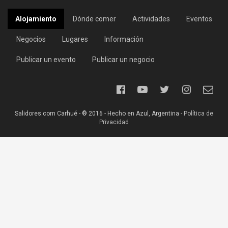
Alojamiento
Dónde comer
Actividades
Eventos
Negocios
Lugares
Información
Publicar un evento
Publicar un negocio
Salidores.com Carhué - ® 2016 - Hecho en Azul, Argentina -
Política de
Privacidad