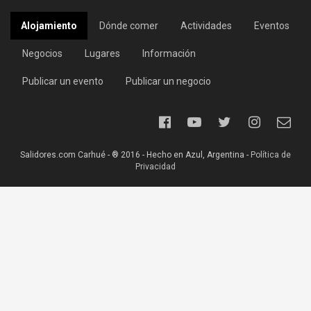
Alojamiento
Dónde comer
Actividades
Eventos
Negocios
Lugares
Información
Publicar un evento
Publicar un negocio
Salidores.com Carhué - ® 2016 - Hecho en Azul, Argentina -
Política de
Privacidad