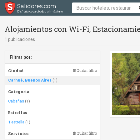
Salidores.com
Disfrutá cada ciudad al máximo
Alojamientos con Wi-Fi, Estacionamie
1 publicaciones
Filtrar por:
Ciudad
Quitar filtro
Carhué, Buenos Aires
(1)
Categoría
Cabañas
(1)
Estrellas
1 estrella
(1)
Servicios
Quitar filtro