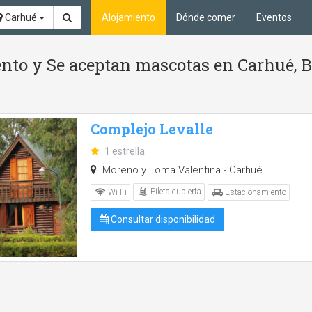
Carhué
Alojamiento
Dónde comer
Eventos
nto y Se aceptan mascotas en Carhué, 
Complejo Levalle
1 estrella
Moreno y Loma Valentina - Carhué
Pileta cubierta
Wi-Fi
Estacionamiento
Consultar disponibilidad