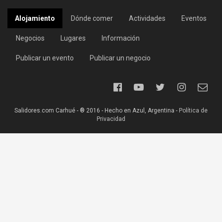
Alojamiento
Dónde comer
Actividades
Eventos
Negocios
Lugares
Información
Publicar un evento
Publicar un negocio
Salidores.com Carhué - ® 2016 - Hecho en Azul, Argentina -
Política de
Privacidad