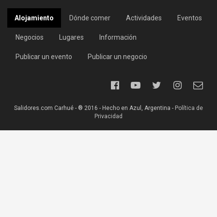
Alojamiento
Dónde comer
Actividades
Eventos
Negocios
Lugares
Información
Publicar un evento
Publicar un negocio
Salidores.com Carhué - ® 2016 - Hecho en Azul, Argentina -
Política de
Privacidad