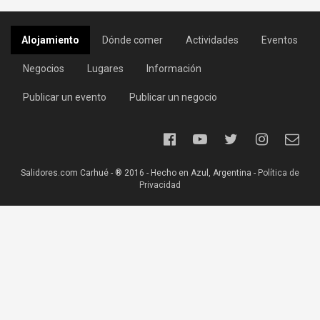
Alojamiento
Dónde comer
Actividades
Eventos
Negocios
Lugares
Información
Publicar un evento
Publicar un negocio
Salidores.com Carhué - ® 2016 - Hecho en Azul, Argentina -
Política de
Privacidad