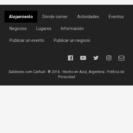
Alojamiento
Dónde comer
Actividades
Eventos
Negocios
Lugares
Información
Publicar un evento
Publicar un negocio
Salidores.com Carhué - ® 2016 - Hecho en Azul, Argentina -
Política de
Privacidad