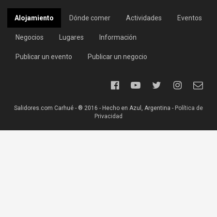
Alojamiento
Dónde comer
Actividades
Eventos
Negocios
Lugares
Información
Publicar un evento
Publicar un negocio
Salidores.com Carhué - ® 2016 - Hecho en Azul, Argentina -
Política de
Privacidad