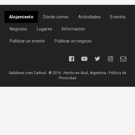
Alojamiento
Dónde comer
Actividades
Eventos
Negocios
Lugares
Información
Publicar un evento
Publicar un negocio
Salidores.com Carhué - ® 2016 - Hecho en Azul, Argentina -
Política de
Privacidad