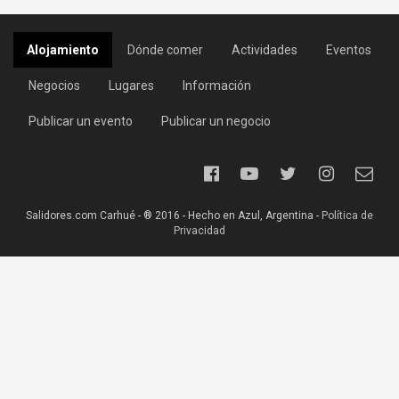
Alojamiento
Dónde comer
Actividades
Eventos
Negocios
Lugares
Información
Publicar un evento
Publicar un negocio
Salidores.com Carhué - ® 2016 - Hecho en Azul, Argentina -
Política de
Privacidad