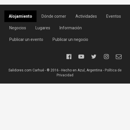
Alojamiento
Dónde comer
Actividades
Eventos
Negocios
Lugares
Información
Publicar un evento
Publicar un negocio
Salidores.com Carhué - ® 2016 - Hecho en Azul, Argentina -
Política de
Privacidad