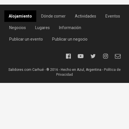
Alojamiento
Dónde comer
Actividades
Eventos
Negocios
Lugares
Información
Publicar un evento
Publicar un negocio
Salidores.com Carhué - ® 2016 - Hecho en Azul, Argentina -
Política de
Privacidad