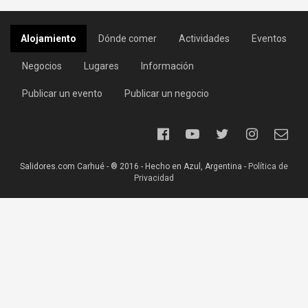
Alojamiento
Dónde comer
Actividades
Eventos
Negocios
Lugares
Información
Publicar un evento
Publicar un negocio
Salidores.com Carhué - ® 2016 - Hecho en Azul, Argentina -
Política de
Privacidad