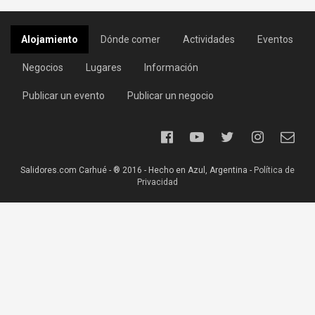
Alojamiento
Dónde comer
Actividades
Eventos
Negocios
Lugares
Información
Publicar un evento
Publicar un negocio
Salidores.com Carhué - ® 2016 - Hecho en Azul, Argentina -
Política de
Privacidad