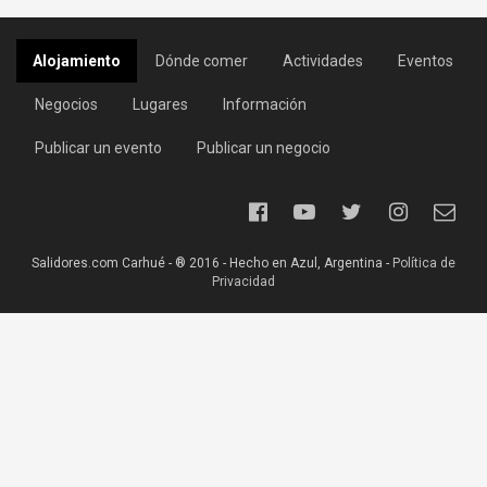
Alojamiento
Dónde comer
Actividades
Eventos
Negocios
Lugares
Información
Publicar un evento
Publicar un negocio
Salidores.com Carhué - ® 2016 - Hecho en Azul, Argentina -
Política de
Privacidad