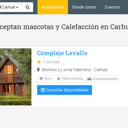
Carhué
Alojamiento
Dónde comer
Eventos
 aceptan mascotas y Calefacción en Carh
Complejo Levalle
1 estrella
Moreno y Loma Valentina - Carhué
Pileta cubierta
Wi-Fi
Estacionamiento
Consultar disponibilidad