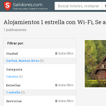
Salidores.com
Disfrutá cada ciudad al máximo
Alojamientos 1 estrella con Wi-Fi, Se
1 publicaciones
Filtrar por:
Ciudad
Quitar filtro
Carhué, Buenos Aires
(1)
Categoría
Cabañas
(1)
Estrellas
Quitar filtro
1 estrella
(1)
Servicios
Quitar filtro