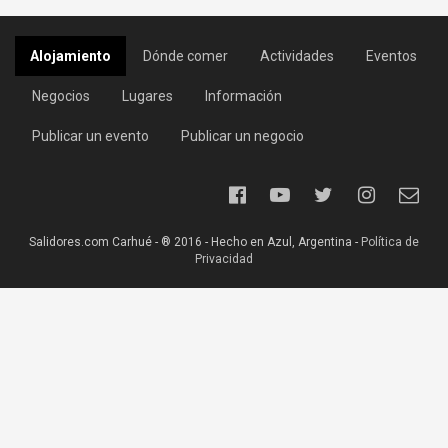
Alojamiento
Dónde comer
Actividades
Eventos
Negocios
Lugares
Información
Publicar un evento
Publicar un negocio
Salidores.com Carhué - ® 2016 - Hecho en Azul, Argentina -
Política de
Privacidad