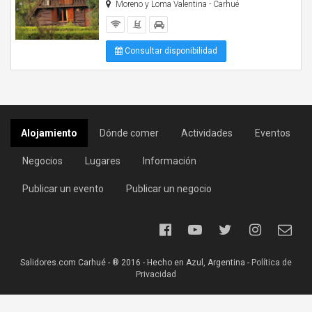
Moreno y Loma Valentina - Carhué
Consultar disponibilidad
Alojamiento
Dónde comer
Actividades
Eventos
Negocios
Lugares
Información
Publicar un evento
Publicar un negocio
Salidores.com Carhué - ® 2016 - Hecho en Azul, Argentina -
Política de
Privacidad