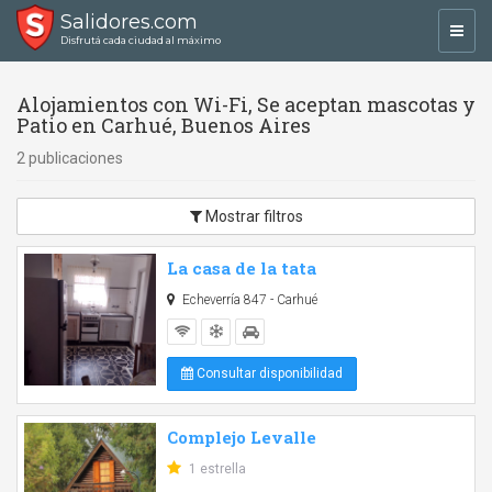
Salidores.com
Toggl
Disfrutá cada ciudad al máximo
navig
Alojamientos con Wi-Fi, Se aceptan mascotas y
Patio en Carhué, Buenos Aires
2 publicaciones
Mostrar filtros
La casa de la tata
Echeverría 847 - Carhué
Consultar disponibilidad
Complejo Levalle
1 estrella