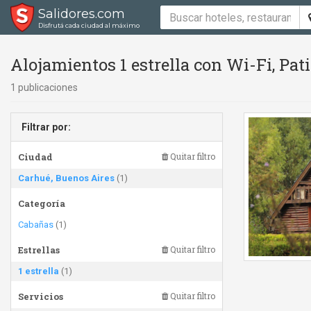
Salidores.com
Disfrutá cada ciudad al máximo
Alojamientos 1 estrella con Wi-Fi, Pa
1 publicaciones
Filtrar por:
Ciudad
Quitar filtro
Carhué, Buenos Aires
(1)
Categoría
Cabañas
(1)
Estrellas
Quitar filtro
1 estrella
(1)
Servicios
Quitar filtro