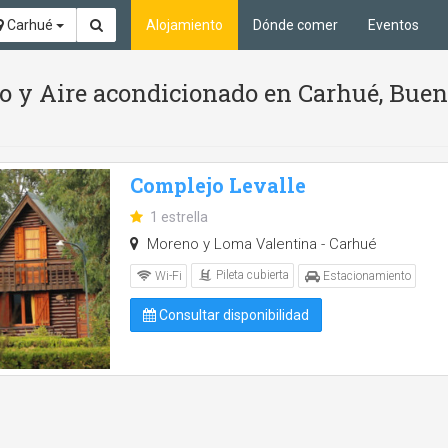
Carhué
Alojamiento
Dónde comer
Eventos
tio y Aire acondicionado en Carhué, Buen
Complejo Levalle
1 estrella
Moreno y Loma Valentina - Carhué
Pileta cubierta
Wi-Fi
Estacionamiento
Consultar disponibilidad