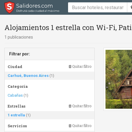
Salidores.com
Disfrutá cada ciudad al máximo
Alojamientos 1 estrella con Wi-Fi, Pa
1 publicaciones
Filtrar por:
Ciudad
Quitar filtro
Carhué, Buenos Aires
(1)
Categoría
Cabañas
(1)
Estrellas
Quitar filtro
1 estrella
(1)
Servicios
Quitar filtro