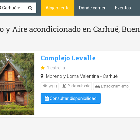
Carhué
Alojamiento
Dónde comer
Eventos
tio y Aire acondicionado en Carhué, Buen
Complejo Levalle
1 estrella
Moreno y Loma Valentina - Carhué
Pileta cubierta
Wi-Fi
Estacionamiento
Consultar disponibilidad