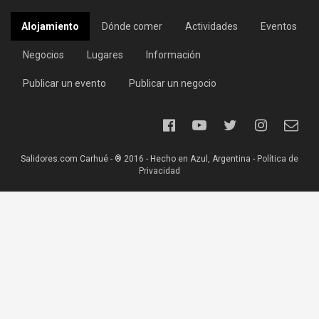
Alojamiento
Dónde comer
Actividades
Eventos
Negocios
Lugares
Información
Publicar un evento
Publicar un negocio
Salidores.com Carhué - ® 2016 - Hecho en Azul, Argentina -
Política de
Privacidad