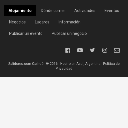
Alojamiento
Dónde comer
Actividades
Eventos
Negocios
Lugares
Información
Publicar un evento
Publicar un negocio
Salidores.com Carhué - ® 2016 - Hecho en Azul, Argentina -
Política de
Privacidad