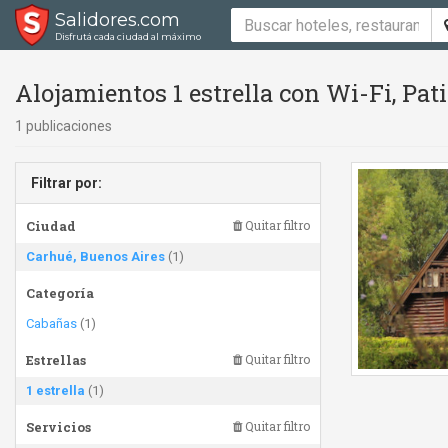
Salidores.com
Disfrutá cada ciudad al máximo
Alojamientos 1 estrella con Wi-Fi, Pa
1 publicaciones
Filtrar por:
Ciudad
Quitar filtro
Carhué, Buenos Aires
(1)
Categoría
Cabañas
(1)
Estrellas
Quitar filtro
1 estrella
(1)
Servicios
Quitar filtro