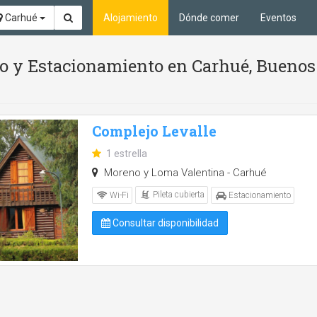
Carhué
Alojamiento
Dónde comer
Eventos
tio y Estacionamiento en Carhué, Buenos
Complejo Levalle
1 estrella
Moreno y Loma Valentina - Carhué
Pileta cubierta
Wi-Fi
Estacionamiento
Consultar disponibilidad