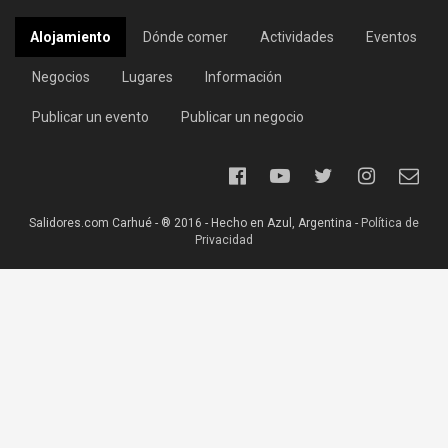
Alojamiento
Dónde comer
Actividades
Eventos
Negocios
Lugares
Información
Publicar un evento
Publicar un negocio
Salidores.com Carhué - ® 2016 - Hecho en Azul, Argentina -
Política de
Privacidad