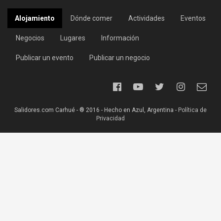
Alojamiento
Dónde comer
Actividades
Eventos
Negocios
Lugares
Información
Publicar un evento
Publicar un negocio
Salidores.com Carhué - ® 2016 - Hecho en Azul, Argentina -
Política de
Privacidad