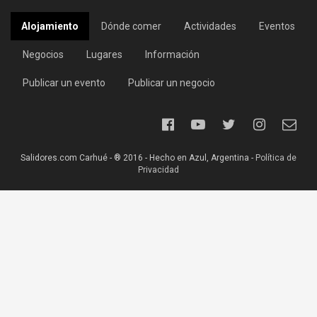
Alojamiento
Dónde comer
Actividades
Eventos
Negocios
Lugares
Información
Publicar un evento
Publicar un negocio
Salidores.com Carhué - ® 2016 - Hecho en Azul, Argentina -
Política de
Privacidad