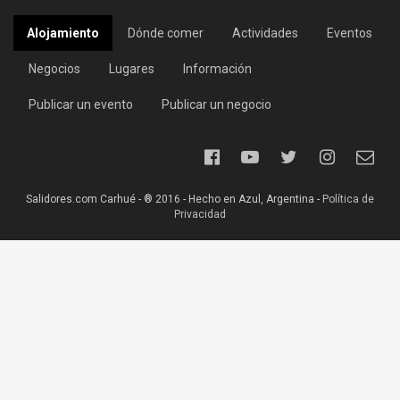
Alojamiento
Dónde comer
Actividades
Eventos
Negocios
Lugares
Información
Publicar un evento
Publicar un negocio
Salidores.com Carhué - ® 2016 - Hecho en Azul, Argentina -
Política de
Privacidad