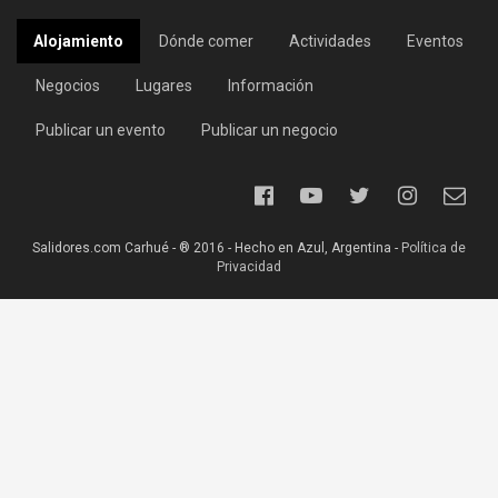
Alojamiento
Dónde comer
Actividades
Eventos
Negocios
Lugares
Información
Publicar un evento
Publicar un negocio
Salidores.com Carhué - ® 2016 - Hecho en Azul, Argentina -
Política de
Privacidad